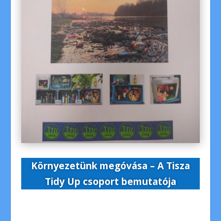
Környezetünk megóvása – A Tisza
Tidy Up csoport bemutatója