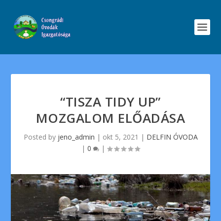
“TISZA TIDY UP”
MOZGALOM ELŐADÁSA
Posted by
jeno_admin
|
okt 5, 2021
|
DELFIN ÓVODA
|
0
|