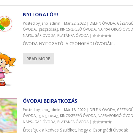
NYITOGATÓ!!!
Posted by
jeno_admin
|
Már 22, 2022
|
DELFIN ÓVODA
,
GÉZENG
ÓVODA
,
Igazgatóság
,
KINCSKERESŐ ÓVODA
,
NAPRAFORGÓ ÓVO
NAPSUGÁR ÓVODA
,
PLATÁNFA ÓVODA
|
ÓVODA NYITOGATÓ A CSONGRÁDI ÓVODÁK...
READ MORE
ÓVODAI BEIRATKOZÁS
Posted by
jeno_admin
|
Már 18, 2022
|
DELFIN ÓVODA
,
GÉZENG
ÓVODA
,
Igazgatóság
,
KINCSKERESŐ ÓVODA
,
NAPRAFORGÓ ÓVO
NAPSUGÁR ÓVODA
,
PLATÁNFA ÓVODA
|
Értesítjük a kedves Szülőket, hogy a Csongrádi Óvodák