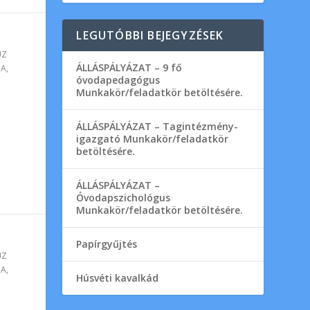
LEGUTÓBBI BEJEGYZÉSEK
ÚZ
ÁLLÁSPÁLYÁZAT – 9 fő
DA
,
óvodapedagógus
Munkakör/feladatkör betöltésére.
ÁLLÁSPÁLYÁZAT – Tagintézmény-
igazgató Munkakör/feladatkör
betöltésére.
ÁLLÁSPÁLYÁZAT –
Óvodapszichológus
Munkakör/feladatkör betöltésére.
Papírgyűjtés
ÚZ
DA
,
Húsvéti kavalkád