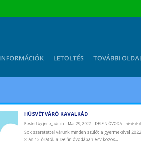
INFORMÁCIÓK
LETÖLTÉS
TOVÁBBI OLDA
HÚSVÉTVÁRÓ KAVALKÁD
Posted by
jeno_admin
|
Már 29, 2022
|
DELFIN ÓVODA
|
Sok szeretettel várunk minden szülőt a gyermekével 2022. 
8-án 13 órától, a Delfin óvodában egy közös...