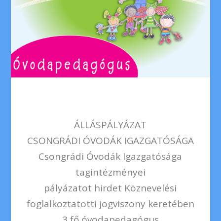
ÁLLÁSPÁLYÁZAT
CSONGRÁDI ÓVODÁK IGAZGATÓSÁGA
Csongrádi Óvodák Igazgatósága
tagintézményei
pályázatot hirdet Köznevelési
foglalkoztatotti jogviszony keretében
3 fő óvodapedagógus